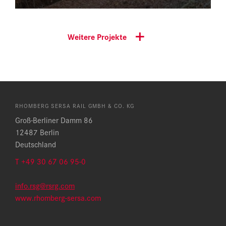
Weitere Projekte
RHOMBERG SERSA RAIL GMBH & CO. KG
Groß-Berliner Damm 86
12487 Berlin
Deutschland
T
+49 30 67 06 95-0
info.rsg@rsrg.com
www.rhomberg-sersa.com