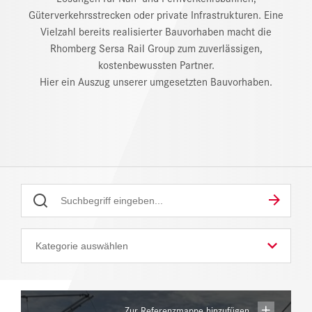
Güterverkehrsstrecken oder private Infrastrukturen. Eine
NEWS
Vielzahl bereits realisierter Bauvorhaben macht die
Rhomberg Sersa Rail Group zum zuverlässigen,
DOWNLOAD CENTER
kostenbewussten Partner.
ONLINE MAGAZIN
Hier ein Auszug unserer umgesetzten Bauvorhaben.
Zur Referenzmappe hinzufügen