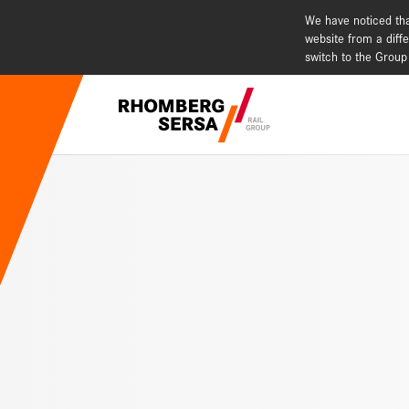
We have noticed tha
website from a diffe
switch to the Group
Suchempfehlu
Karriere - 
Nachhaltig
Digital Rai