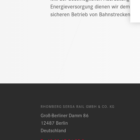
Energieversorgung dienen wir dem effi
sicheren Betrieb von Bahnstrecken.
RHOMBERG SERSA RAIL GMBH & CO. KG
Groß-Berliner Damm 86
12487 Berlin
Deutschland