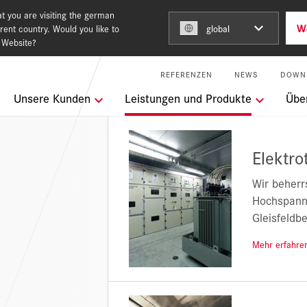
t you are visiting the german
W
rent country. Would you like to
global
 Website?
REFERENZEN
NEWS
DOWN
ngen
Unsere Kunden
Leistungen und Produkte
Übe
Building for the future
Elektro
keit
Wir beherr
Hochspannu
l Services
Gleisfeldb
Mehr erfahr