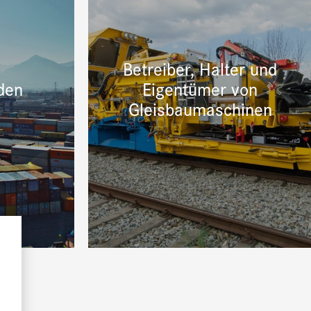
Betreiber, Halter und
den
Eigentümer von
Gleisbaumaschinen