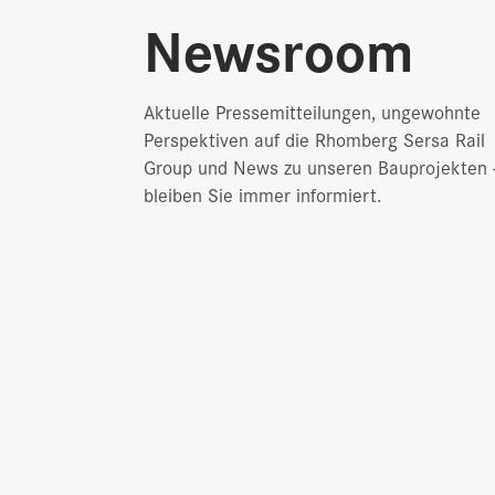
Newsroom
Aktuelle Pressemitteilungen, ungewohnte
24.09.2024
Perspektiven auf die Rhomberg Sersa Rail
 Ein
Kundenmagazin „kee
Group und News zu unseren Bauprojekten 
bleiben Sie immer informiert.
 die
track“ 2024/25
 Rail
ptember 2024
Ein Name, ein Auftritt, 100 % Leistu
InnoTrans in
Mehr erfahren
weit grösste
 stellte
 auf. Mit über
 Ländern und
 aus 133
ltung ein
nkte der
ung und