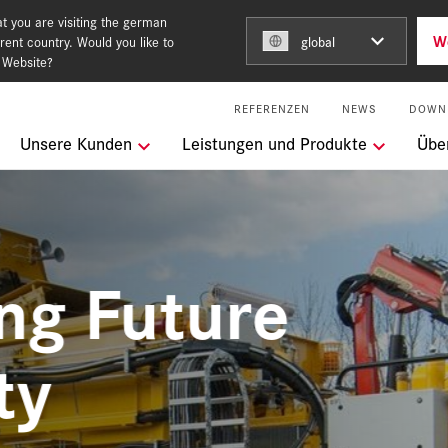
t you are visiting the german
W
rent country. Would you like to
global
 Website?
REFERENZEN
NEWS
DOWN
ngen
Unsere Kunden
Leistungen und Produkte
Übe
Building for the future
keit
g Future
l Services
y