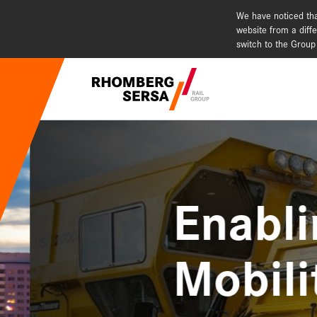
We have noticed tha
website from a diffe
switch to the Group
Suchempfehlu
Karriere - 
Nachhaltig
Enablin
Digital Rai
Mobilit