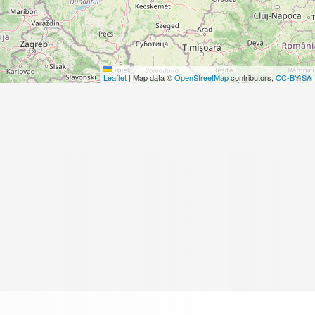
Leaflet
|
Map data ©
OpenStreetMap
contributors,
CC-BY-SA