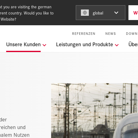
t you are visiting the german
W
rent country. Would you like to
global
 Website?
REFERENZEN
NEWS
DOWN
ngen
Unsere Kunden
Leistungen und Produkte
Übe
Building for the future
keit
l Services
der
ereichen und
malem Nutzen