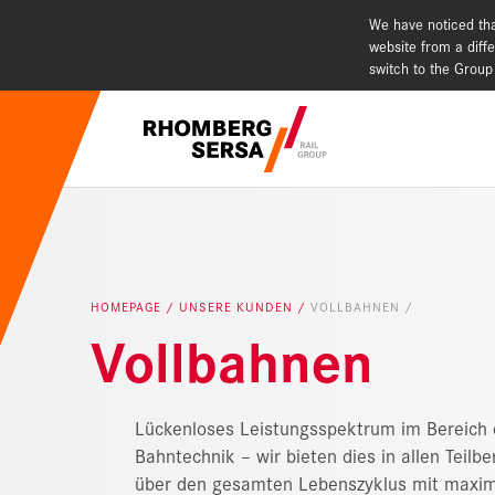
We have noticed tha
website from a diffe
switch to the Group
Suchempfehlu
Karriere - 
Nachhaltig
HOMEPAGE
UNSERE KUNDEN
VOLLBAHNEN
Vollbahnen
Digital Rai
Lückenloses Leistungsspektrum im Bereich 
Bahntechnik – wir bieten dies in allen Teilb
über den gesamten Lebenszyklus mit maxi