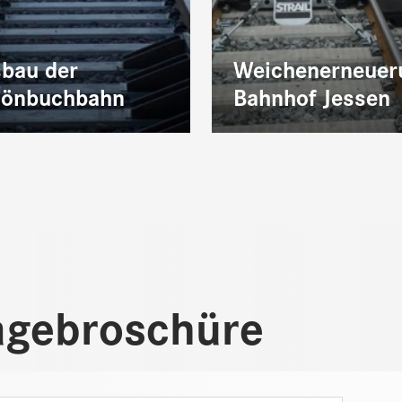
bau der
Weichenerneuer
hönbuchbahn
Bahnhof Jessen
agebroschüre