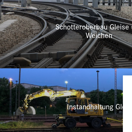
Schotteroberbau Gleise
Weichen
Instandhaltung Gleis