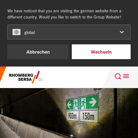
We have noticed that you are visiting the german website from a
DEUTSCHLAND
different country. Would you like to switch to the Group Website?
global
Unsere Kunden
Abbrechen
Wechseln
Leistungen und Produkte
Suchempfehlungen
Über uns
Karriere - Building for the future
Karriere
Nachhaltigkeit
Digital Rail Services
REFERENZEN