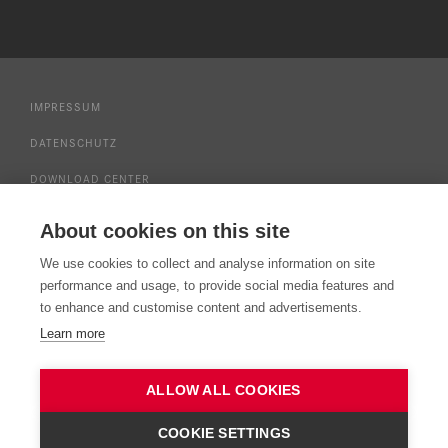
IMPRESSUM
DATENSCHUTZ
DOWNLOAD CENTER
NUTZUNGSBEDINGUNGEN SERVICE
About cookies on this site
PRESSE
We use cookies to collect and analyse information on site
NEWSLETTERANMELDUNG
performance and usage, to provide social media features and
to enhance and customise content and advertisements.
KONTAKT
Learn more
WHISTLEBLOWING SYSTEM
ALLOW ALL COOKIES
COOKIE SETTINGS