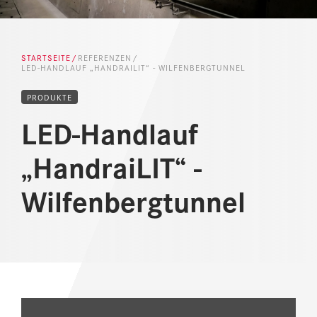
NEWS
DOWNLOAD CENTER
STARTSEITE
REFERENZEN
LED-HANDLAUF „HANDRAILIT“ - WILFENBERGTUNNEL
ONLINE MAGAZIN
PRODUKTE
LED-Handlauf
„HandraiLIT“ -
Wilfenbergtunnel