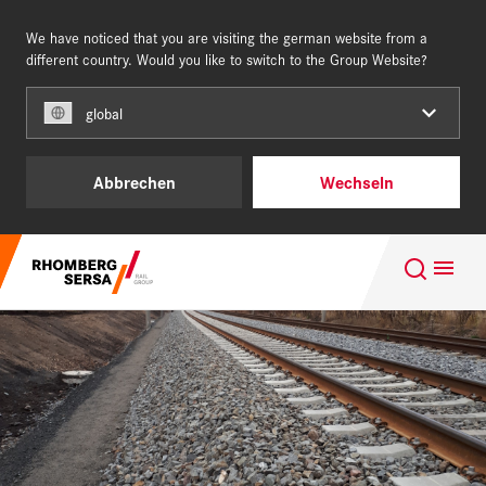
We have noticed that you are visiting the german website from a
DEUTSCHLAND
different country. Would you like to switch to the Group Website?
global
Unsere Kunden
Abbrechen
Wechseln
Leistungen und Produkte
Suchempfehlungen
Über uns
Karriere - Building for the future
Karriere
Nachhaltigkeit
Digital Rail Services
REFERENZEN