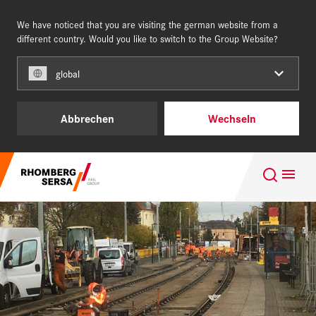
We have noticed that you are visiting the german website from a
DEUTSCHLAND
different country. Would you like to switch to the Group Website?
global
Unsere Kunden
Abbrechen
Wechseln
Leistungen und Produkte
Suchempfehlungen
Über uns
Karriere - Building for the future
Karriere
Nachhaltigkeit
Digital Rail Services
REFERENZEN