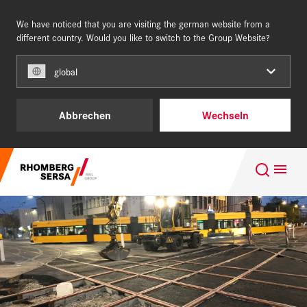
We have noticed that you are visiting the german website from a
DEUTSCHLAND
different country. Would you like to switch to the Group Website?
global
Unsere Kunden
Abbrechen
Wechseln
Leistungen und Produkte
Suchempfehlungen
Über uns
Karriere - Building for the future
Karriere
Nachhaltigkeit
Digital Rail Services
REFERENZEN