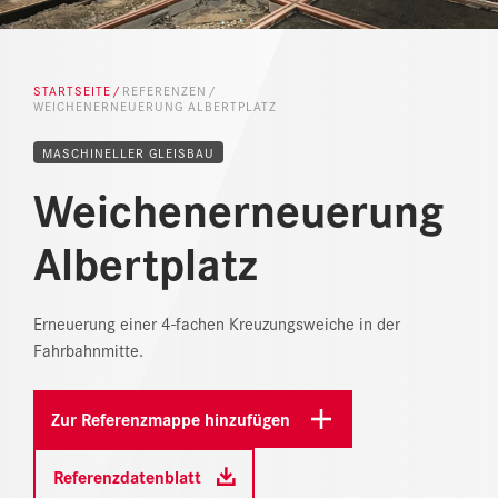
NEWS
DOWNLOAD CENTER
STARTSEITE
REFERENZEN
WEICHENERNEUERUNG ALBERTPLATZ
ONLINE MAGAZIN
MASCHINELLER GLEISBAU
Weichenerneuerung
Albertplatz
Erneuerung einer 4-fachen Kreuzungsweiche in der
Fahrbahnmitte.
Zur Referenzmappe hinzufügen
Referenzdatenblatt