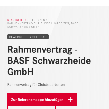
NEWS
DOWNLOAD CENTER
STARTSEITE
REFERENZEN
RAHMENVERTRAG FÜR GLEISBAUARBEITEN, BASF
SCHWARZHEIDE GMBH
ONLINE MAGAZIN
GEWERBLICHER GLEISBAU
Rahmenvertrag -
BASF Schwarzheide
GmbH
Rahmenvertrag für Gleisbauarbeiten
Zur Referenzmappe hinzufügen