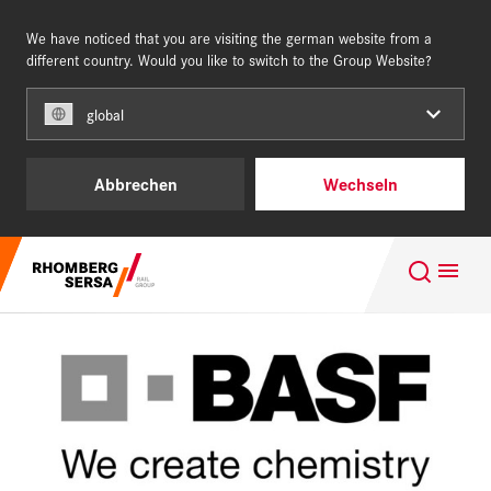
We have noticed that you are visiting the german website from a
DEUTSCHLAND
different country. Would you like to switch to the Group Website?
global
Unsere Kunden
Abbrechen
Wechseln
Leistungen und Produkte
Suchempfehlungen
Über uns
Karriere - Building for the future
Karriere
Nachhaltigkeit
Digital Rail Services
REFERENZEN