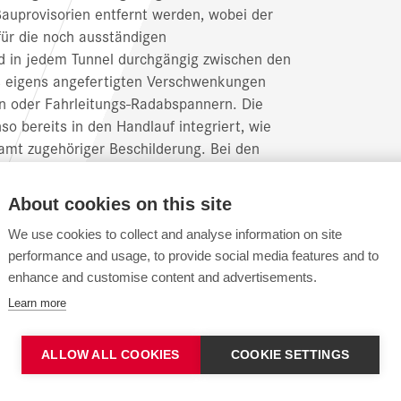
auprovisorien entfernt werden, wobei der
für die noch ausständigen
rd in jedem Tunnel durchgängig zwischen den
s eigens angefertigten Verschwenkungen
en oder Fahrleitungs-Radabspannern. Die
o bereits in den Handlauf integriert, wie
samt zugehöriger Beschilderung. Bei den
as Öffnen des Handlaufs, wenn dies für
d von insgesamt ca. 1.200
About cookies on this site
ang) in 50m Abständen, aufgeteilt in je 2 x
it eine sehr hohe Ausfallsicherheit, auch im
We use cookies to collect and analyse information on site
performance and usage, to provide social media features and to
enhance and customise content and advertisements.
Learn more
ux auf dem Fluchtweg in 1,2m Breite,
ALLOW ALL COOKIES
COOKIE SETTINGS