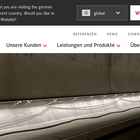
t you are visiting the german
W
rent country. Would you like to
global
 Website?
REFERENZEN
NEWS
DOWN
ngen
Unsere Kunden
Leistungen und Produkte
Übe
Building for the future
keit
l Services