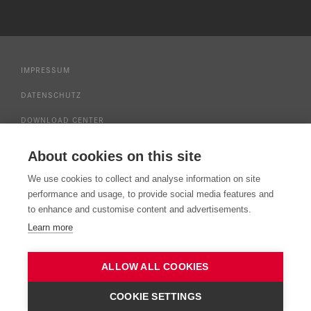
IMPRESSUM
DATENSCHUTZ
DOWNLOAD CENTER
NUTZUNGSBEDINGUNGEN SERVICE
About cookies on this site
PRESSE
We use cookies to collect and analyse information on site
NEWSLETTERANMELDUNG
performance and usage, to provide social media features and
to enhance and customise content and advertisements.
KONTAKT
Learn more
WHISTLEBLOWING SYSTEM
ALLOW ALL COOKIES
COOKIE SETTINGS