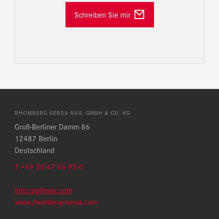
Schreiben Sie mir
RHOMBERG SERSA RAIL GMBH & CO. KG
Groß-Berliner Damm 86
12487 Berlin
Deutschland
T
+49 30 67 06 95-0
info.rsg@rsrg.com
www.rhomberg-sersa.com