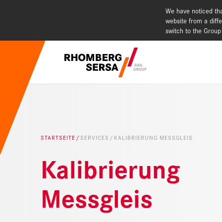
We have noticed tha
website from a diffe
switch to the Group
Suchempfehlu
Karriere - 
Nachhaltig
STARTSEITE
SERVICES
KALIBRIERUNG MESSGLEIS
Digital Rai
Kalibrierung
Messgleis