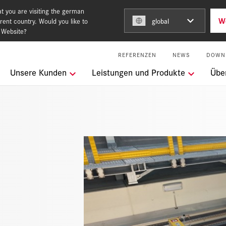
t you are visiting the german
W
rent country. Would you like to
global
 Website?
REFERENZEN
NEWS
DOWN
ngen
Unsere Kunden
Leistungen und Produkte
Übe
Building for the future
keit
l Services