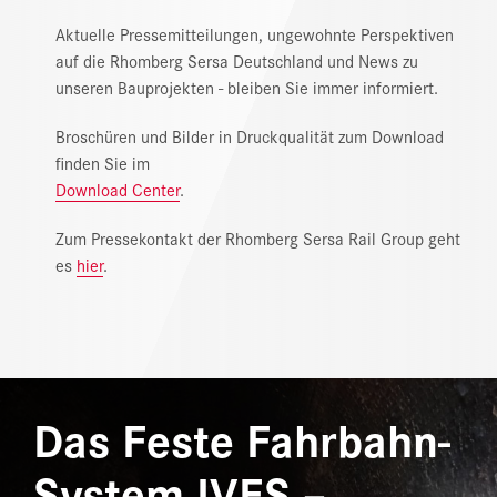
NEWS
Aktuelle Pressemitteilungen, ungewohnte Perspektiven
auf die Rhomberg Sersa Deutschland und News zu
DOWNLOAD CENTER
unseren Bauprojekten - bleiben Sie immer informiert.
ONLINE MAGAZIN
Broschüren und Bilder in Druckqualität zum Download
finden Sie im
Download Center
.
Zum Pressekontakt der Rhomberg Sersa Rail Group geht
es
hier
.
Das Feste Fahrbahn-
System IVES –